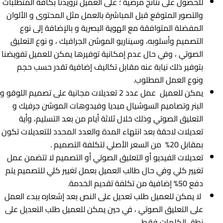
للحصول على نتائج مرضية ؛ على العميل تزويدنا بكافة المتطلبات
والتصور المتوقع قبل المباشرة بالعمل مثل المحتوى و الألوان
المفضلة المتوافقة مع الهوية البصرية و بالإضافة إلى نوع
التصميم وأسلوبه، وسيناريو الموشن الجرافيك ، و نوع التعليق
الصوتي ، وﻓﻲ حال عدم إمکانیة توفیرها یمکن للعمیل تفویضنا
بتوفیر ذلك نیابة عنه مقابل تکالیف إضافیة تقدر حسب حجم
ونوع العمل المطلوب.
يمكن للعميل عمل عدد 2 تعديلات مجانية على تصميم اللوقو و
البنر وتصاميم السوشيال ميديا وفيدوهات الموشن جرفيك و
التعليق الصوتي وذلك خلال ثلاثة أيام من بعد التسليم، وأية
تعديلات لاحقة بعد انتهاء المدة والعدد المحدد للتعديلات تكون
بمقابل 20% من السعر الأصلي لتكلفة التصميم .
تعديلات الفيديو أو التعليق الصوتي أو التصميم لا تتضمن عمل
تغيير كلي وفي حال طالب العميل بعمل تغيير كلي للتصميم يتم
دفع 50% إضافية من تكلفة تقديم الخدمة.
لا يمكن للعميل طلب تعديل على النص بعد إشعاره ببدء العمل
على التعليق الصوتي ، في حين يمكن للعميل طلب التعديل على
نطق الكلمات فقط.