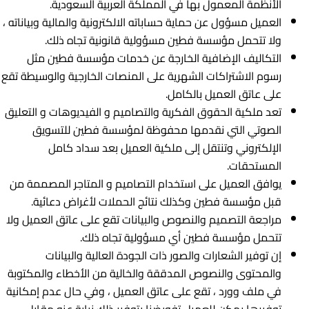
الأنظمة المعمول بها في المملكة العربية السعودية.
العميل مسؤول عن حماية حساباته الالكترونية والمالية وبياناته ،
ولا تتحمل مؤسسة فطين مسؤولية قانونية تجاه ذلك.
التكاليف الإضافية الخارجة عن خدمات مؤسسة فطين مثل
رسوم الاشتراكات الشهرية على المنصات الخارجية والوسيطة تقع
على عاتق العميل بالكامل.
تعد ملکیة الحقوق الفکریة والتصامیم و الفيديوهات و التعليق
الصوتي التي نقدمها محفوظة لمؤسسة فطين للتسويق
الإلكتروني وتنتقل إلی ملکیة العمیل بعد سداد کامل
المستحقات.
يوافق العميل على استخدام التصاميم و المتاجر المصممة من
قبل مؤسسة فطين وكذلك نتائج الحملات لأغراض دعائية.
مراجعة التصمیم والنصوص والبیانات تقع ﻋﻠﯽ عاتق العمیل ولا
تتحمل مؤسسة فطين أي مسؤولیة تجاه ذلك.
إن توفیر الشعارات والصور ذات الجودة العالیة والبیانات
والمحتوى والنصوص المدققة والخالیة من الأخطاء والمکتوبة
ﻓﻲ ملف وورد ، تقع ﻋﻠﯽ عاتق العمیل ، وﻓﻲ حال عدم إمکانیة