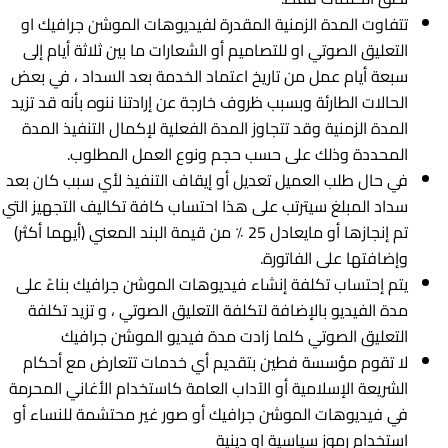
تتفاوت المدة الزمنية المقدرة لفيديوهات الموشن جرافيك او
التعليق الصوتي او للتصاميم أو الشعارات ما بين ثلاثة أيام إلى
سبعة أيام عمل من تاريخ اعتماد الخدمة بعد السداد ، في بعض
الحالات الطارئة وبسبب ظروف خارجة عن إرادتنا ننوه بأنه قد تزيد
المدة الزمنية وقد تتجاوز المدة الفعلية لإكمال التنفيذ المدة
المحددة وذلك على حسب حجم ونوع العمل المطلوب.
في حال طلب العمیل تعدیل أو إیقاف التنفیذ لأي سبب کان بعد
سداد المبلغ سیترتب على هذا احتساب کافة تکالیف التجهیز التي
تم إنجازها أو مایعادل 25 ٪ من قیمة البند المعني (أیهما أکثر)
وإضافتها على الفاتورة.
يتم إحتساب تكلفة إنشاء فيديوهات الموشن جرافيك بناءً على
مدة الفيديو بالإضافة لتكلفة التعليق الصوتي ، و تزيد تكلفة
التعليق الصوتي كلما زادت مدة فيديو الموشن جرافيك
لا تقوم مؤسسة فطين بتقديم أي خدمات تتعارض مع أحكام
الشريعة الإسلامية أو الآداب العامة كاستخدام الأغاني المحرمة
في فيديوهات الموشن جرافيك أو صور غير محتشمة للنساء أو
استخدام رموز سياسية او دينية