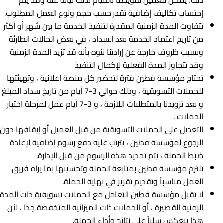
ذلك؛ یمکن للعمیل تفویضنا بالقيام بذلك نیابة عنه وقد يتم
إحتساب تکالیف إضافیة تقدر حسب حجم ونوع العمل المطلوب.
تتفاوت المدة الزمنية المقدرة لتنفيذ الخدمة ما بين شهر أو أكثر
من تاريخ اعتماد الخدمة بعد السداد ، في بعض الحالات الطارئة
وبسبب ظروف خارجة عن إرادتنا ننوه بأنه قد تزيد المدة الزمنية
وقد تتجاوز المدة الفعلية لإكمال التنفيذ
تحتاج مؤسسة فطين فترة لتحضير كل منصة اعلانية ، وتهيئتها
للحملات التسويقية ، وذلك حوالي 3-7 أيام من تاريخ سداد المبلغ
و بعد تزويدنا بالمتطلبات اللازمة ، و 3-7 أيام عمل لمرحلة اختبار
الحملات .
التعديل على الحملات التسويقية من قبل العميل أو إيقافها دون
الرجوع لمؤسسة فطين ، يترتب عليه دفع رسوم إضافية لإعادة
ضبط الحملة ، يتم تحديد هذه الرسوم من قبل الإدارة.
تلتزم مؤسسة فطين بمتابعة الحملة وتحسينها بما يراه فريق
العمل مناسباً وتقديم تقرير في نهاية الحملة.
لا تقبل مؤسسة فطين التعامل مع الحملات تسويقية ذات المدة
الزمنية القصيرة ، أو الحملات ذات الميزانية المنخفضة جدا ، لأن
هذا ينعكس سلباً على نتائج وأداء الحملة.