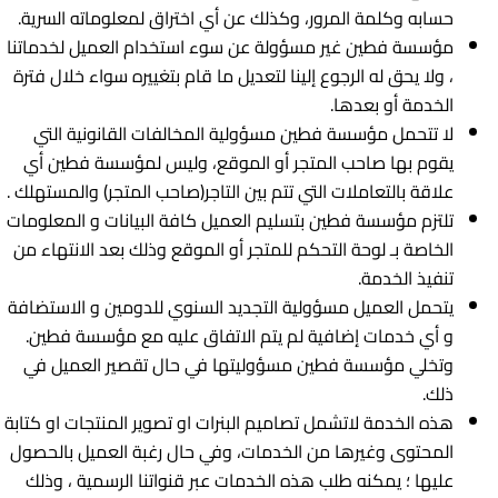
حسابه وكلمة المرور، وكذلك عن أي اختراق لمعلوماته السرية.
مؤسسة فطين غير مسؤولة عن سوء استخدام العميل لخدماتنا
، ولا يحق له الرجوع إلينا لتعديل ما قام بتغييره سواء خلال فترة
الخدمة أو بعدها.
لا تتحمل مؤسسة فطين مسؤولية المخالفات القانونية التي
يقوم بها صاحب المتجر أو الموقع، وليس لمؤسسة فطين أي
علاقة بالتعاملات التي تتم بين التاجر(صاحب المتجر) والمستهلك .
تلتزم مؤسسة فطين بتسليم العميل كافة البيانات و المعلومات
الخاصة بـ لوحة التحكم للمتجر أو الموقع وذلك بعد الانتهاء من
تنفيذ الخدمة.
يتحمل العميل مسؤولية التجديد السنوي للدومين و الاستضافة
و أي خدمات إضافية لم يتم الاتفاق عليه مع مؤسسة فطين.
وتخلي مؤسسة فطين مسؤوليتها في حال تقصير العميل في
ذلك.
هذه الخدمة لاتشمل تصاميم البنرات او تصوير المنتجات او كتابة
المحتوى وغيرها من الخدمات، وﻓﻲ حال رغبة العميل بالحصول
عليها ؛ یمکنه طلب هذه الخدمات عبر قنواتنا الرسمية ، وذلك