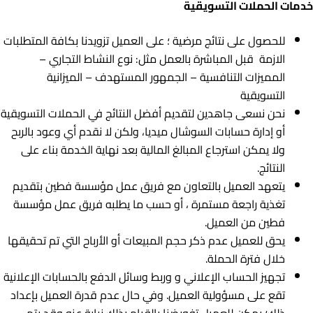
خدمات الحملات التسويقية
للحصول على نتائج مرضية ؛ على العميل تزويدنا بكافة المتطلبات
الازمة قبل المباشرة بالعمل مثل: نوع النشاط التجاري –
المميزات التنافسية – الجمهور المستهدف – الميزانية
التسويقية
نحن نسعى جاهدين لتقديم أفضل النتائج في الحملات التسويقية
أو إدارة حسابات السوشال ميديا، ولكن لا نقدم أي وعود بالربح
ولا يمكن استرجاع المبالغ المالية بعد نهاية الخدمة بناء على
النتائج.
يتعهد العميل بالتعاون مع فريق عمل مؤسسة فطين بتقديم
تغذية راجعة مستمرة ، أو حسب ما يطلبه فريق عمل مؤسسة
فطين من العميل.
يحق للعميل عدم ذكر حجم المبيعات أو الأرباح التي تم تحقيقها
خلال فترة الحملة.
تجهيز الحساب الإعلاني و وربط وسائل الدفع بالحسابات الإعلانية
تقع على مسؤولية العميل. وﻓﻲ حال عدم قدرة العميل بإعداد