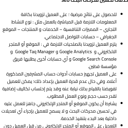
خدمات تحسين محركات البحث SEO
للحصول على نتائج مرضية ؛ على العميل تزويدنا بكافة
المعلومات اللازمة قبل المباشرة بالعمل مثل : نوع النشاط
التجاري – المميزات التنافسية – الخدمات و المنتجات – الموقع
الجغرافي – حسابات التواصل الاجتماعي.
يلزم العميل تزويدنا بالصلحيات اللازمة في : الموقع أو المتجر
الالكتروني و Google Analytics و Google Taq Manager و
Google Search Console و أي حسابات أخرى يطلبها فريق
مؤسسة فطين.
على العميل تجهيز حسابات أدوات حساب المشرفين المذكورة
أعلاه. وﻓﻲ حال عدم قدرة العميل بإعداد ذلك؛ یمکن للعمیل
تفویضنا بالقيام بذلك نیابة عنه وقد يتم إحتساب تکالیف إضافیة
تقدر حسب حجم ونوع العمل المطلوب.
يشترط أن يكون الموقع أو المتجر الإلكتروني جاهز للعمل عليه
في تحسين محركات البحث و لا يسمح للعميل بإجراء أي تعديلات
داخلية بعد البدء بتنفيذ الخدمة.
التعديل على الموقع أو المتجر الالكتروني من قبل العميل دون