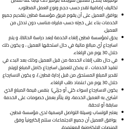
توفیرها یمکن للعمیل تفویضنا بتوفیر ذلك نیابة عنه مقابل
تکالیف إضافیة تقدر حسب حجم ونوع العمل المطلوب.
يوافق العميل على أن يقوم فريق مؤسسة فطين بتقديم جميع
الخدمات بناء على خبرته حسب مايراه مناسب دون تدخل من
العميل.
يحق لمؤسسة فطين إلغاء الخدمة (بعد دراسة الحالة)، و يتم
استرجاع أي مبالغ مالية في حال استحقها العميل ، و يكون ذلك
خلال 30 يوم من الإلغاء.
في حال طلب إلغاء الخدمة من قبل العميل وذلك بعد البدء في
تنفيذ الخدمات ، لا يمكن للعميل استرجاع كامل المبلغ (ويتم
تقدير المبلغ المستحق من قبل إدارة فطين )، و يكون الاسترجاع
خلال 30 يوم من اعتماد طلب الإلغاء.
يكون الاسترجاع (سواء كلي أو جزئي) بنفس قيمة المبلغ الذي
اشترى به العميل الخدمة، ولا يتأثر بعمل خصومات على الخدمة
سابقة أو لاحقة.
يعتبر الوتساب وسيلة التواصل الرسمية لدى مؤسسة فطين.
يوافق العميل أن جميع الاجتماعات ستتم إلكترونياً وفق
المنصات الالكترونية المعتمدة.