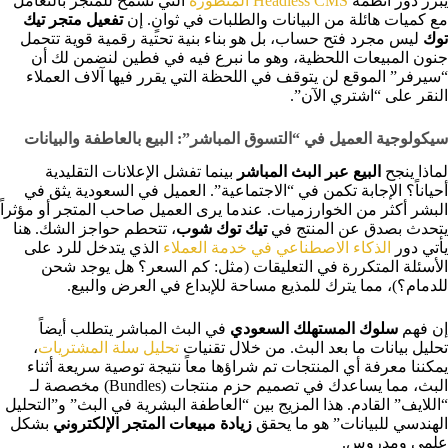
يبرز دور أنظمة
Headless CMS المتطورة
التي تسمح للمتجر بالتعامل
مع كميات هائلة من البيانات والطلبات في ثوانٍ. إن
تفعيل متجر تيك
توك
ليس مجرد فتح حساب، بل هو بناء بنية تحتية رقمية قوية تتحمل
جنون المبيعات اللحظية، وهو ما نبرع فيه في فطين لنضمن لك أن
“سيرفر” الموقع لن يتوقف في اللحظة التي يقرر فيها آلاف العملاء
النقر على “اشتري الآن”.
سيكولوجية العميل في “التسوق المباشر”: البيع بالعاطفة والبيانات
لماذا ينجح
البيع عبر البث المباشر
بينما تفشل الإعلانات التقليدية
أحياناً؟ الإجابة تكمن في “الاجتماعية”. العميل في السعودية يثق في
البشر أكثر من الخوارزميات. عندما يرى العميل صاحب المتجر أو مؤثراً
يتحدث بصدق عن المنتج في
تيك توك شوب
، تتحطم حواجز الشك. هنا
يأتي دور
الذكاء الاصطناعي في خدمة العملاء
الذي يتدخل للرد على
الأسئلة المتكررة في التعليقات (مثل: كم السعر؟ هل يوجد شحن
للدمام؟)، مما يترك للمذيع مساحة للإبداع في العرض والبيع.
إن فهم
سلوك المستهلك السعودي
في البث المباشر يتطلب أيضاً
تحليل بيانات ما بعد البث. من خلال تقنيات
تحليل سلة المشتريات
،
يمكننا معرفة أي المنتجات تم شراؤها معاً نتيجة توصية سريعة أثناء
البث، مما يساعدك في تصميم حزم منتجات (Bundles) مخصصة لـ
“اللايف” القادم. هذا المزيج بين “العاطفة البشرية في البث” و”التحليل
الهندسي للبيانات” هو ما يحقق
زيادة مبيعات المتجر الإلكتروني
بشكل
علمي ومدروس.