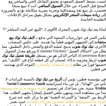
لسبب بسيط: العميل السعودي يعشق التفاعل الحي والمباشر مع
المنتج قبل الشراء. من خلال
التسوق المباشر
، أنت لا تبيع منتجاً
فحسب، بل تبيع ثقة ومصداقية وتجربة بصرية متكاملة تؤدي بالضرورة
إلى
زيادة مبيعات المتجر الإلكتروني
بشكل يفوق بمراحل الإعلانات
التقليدية الجامدة.
لماذا يعد تيك توك شوب المحرك الأقوى لـ “البيع عبر البث المباشر”؟
يكمن السر في خوارزميات المنصة التي تدفع بـ
لايف تيك توك بيع
منتجات
إلى الجمهور المهتم فعلياً بما تقدمه. على عكس المنصات
الأخرى،
تيك توك شوب
يدمج عملية الدفع والشحن داخل التطبيق، مما
يقلل من “احتكاك العميل” (Customer Friction) ويرفع معدل التحويل
(Conversion Rate). التاجر الذكي هو من يستغل
طريقة تفعيل تيك توك
شوب
لربط مخزونه بذكاء، لضمان أن كل قطعة تُباع في “اللايف” يتم
خصمها فوراً من نظام
إدارة المبيعات والمخازن
الموحد الذي نهندسه
في فطين.
في مؤسسة فطين، نؤمن أن
الربح من تيك توك
بالنسبة للبراندات لا
يأتي من “الهدايا”، بل من بناء استراتيجية
Social Commerce Saudi
Arabia
متينة. نحن نساعدك في تصميم
تجربة مستخدم مريحة وممتعة
تبدأ من مشاهدة البث وتنتهي بتلقي العميل إشعاراً بتجهيز الطلب. هذا
الربط بين “المتعة” و”السرعة التقنية” هو ما نركز عليه عند شرح
كيفية بناء استراتيجية فعّالة لتحسين محركات البحث
، حيث نعتبر