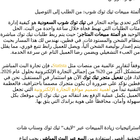
أتمتة مبيعات تيك توك شوب: من الطلب إلى التوصيل
أكبر تحدي يواجه التجار في
تيك توك شوب السعودية
هو كيفية إدارة
مئات الطلبات التي تهبط فجأة خلال ساعة واحدة من البث. الحل
الوحيد هو
أتمتة مبيعات المتاجر
؛ حيث يتم ربط طلبات تيك توك مباشرة
بنظام الشحن والمستودعات. في فطين، نهندس لك هذا المسار بحيث
يتم إصدار بوليصة الشحن آلياً، ويصل للعميل رابط تتبع فوري، مما يقلل
من العبء التشغيلي ويضمن رضا العميل التام عن سرعة الخدمة.
وفقاً لتقارير عالمية من منصات مثل
Statista
، فإن تجارة البث المباشر
ستشكل أكثر من 20% من إجمالي التجارة الإلكترونية بحلول عام 2026.
لذا، فإن
تفعيل متجر تيك توك
الآن هو استثمار في المستقبل. نحن في
فطين نؤكد على ضرورة أن يكون متجرك مصمماً باحترافية، فالعظمة
التقنية تبدأ من
أهمية تصميم مواقع التجارة الإلكترونية
التي تجعل
العميل يكمل عملية الدفع بعد انتقاله من تيك توك إلى موقعك بكل
سهولة وأمان، محافظاً على هوية براندك التي يثق بها.
استراتيجيات زيادة المبيعات عبر “لايف” تيك توك وسناب شات
لتحقيق أقصى استفادة من
البيع عبر البث المباشر
، يجب اتباع