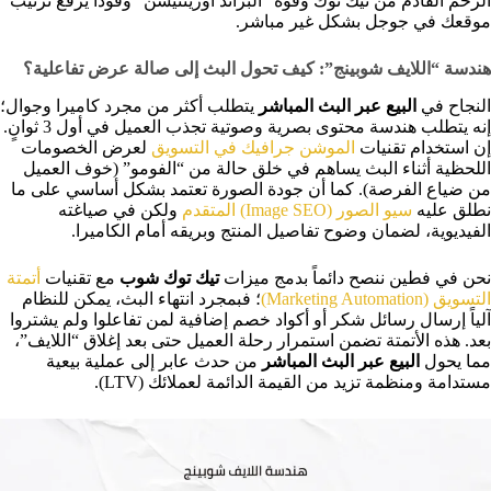
الزخم القادم من تيك توك وقوة “البراند أورينتيشن” وقوداً يرفع ترتيب
موقعك في جوجل بشكل غير مباشر.
هندسة “اللايف شوبينج”: كيف تحول البث إلى صالة عرض تفاعلية؟
النجاح في
البيع عبر البث المباشر
يتطلب أكثر من مجرد كاميرا وجوال؛
إنه يتطلب هندسة محتوى بصرية وصوتية تجذب العميل في أول 3 ثوانٍ.
إن استخدام تقنيات
الموشن جرافيك في التسويق
لعرض الخصومات
اللحظية أثناء البث يساهم في خلق حالة من “الفومو” (خوف العميل
من ضياع الفرصة). كما أن جودة الصورة تعتمد بشكل أساسي على ما
نطلق عليه
سيو الصور (Image SEO) المتقدم
ولكن في صياغته
الفيديوية، لضمان وضوح تفاصيل المنتج وبريقه أمام الكاميرا.
نحن في فطين ننصح دائماً بدمج ميزات
تيك توك شوب
مع تقنيات
أتمتة
التسويق (Marketing Automation)
؛ فبمجرد انتهاء البث، يمكن للنظام
آلياً إرسال رسائل شكر أو أكواد خصم إضافية لمن تفاعلوا ولم يشتروا
بعد. هذه الأتمتة تضمن استمرار رحلة العميل حتى بعد إغلاق “اللايف”،
مما يحول
البيع عبر البث المباشر
من حدث عابر إلى عملية بيعية
مستدامة ومنظمة تزيد من القيمة الدائمة لعملائك (LTV).