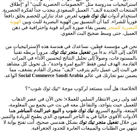
استراتيجيات مدروسة مثل “الخصومات الحصرية للبث” أو “إطلاق
المنتجات الجديدة لايف”. العميل السعودي ينجذب جداً لفكرة الحصرية.
استخدام أدوات
تيك توك شوب
لعرض عداد تنازلي للخصم يخلق دافعاً
فورياً للشراء. كما أن التنسيق بين الهوية البصرية للبث وبين
الهوية
البصرية للمتجر
يضمن بقاء صورة البراند قوية واحترافية في ذهن
العميل، حتى وسط ضجيج البث العفوي.
نحن في مؤسسة فطين، نساعدك في هندسة هذه الاستراتيجيات من
الألف إلى الياء. بدءاً من
تفعيل متجر تيك توك
، مروراً بربطه تقنياً
بالمستودعات، وصولاً إلى تحليل النتائج لتحسين الأداء في المرات
القادمة. الهدف ليس فقط “البيع لمرة واحدة”، بل تحويل كل مشاهد
في البث إلى عميل دائم يترقب “لايف” متجرك القادم بشغف، مما
يضمن نمو تجارتك في عالم
Social Commerce Saudi Arabia
الواعد.
الخلاصة: هل أنت مستعد لركوب موجة “تيك توك شوب”؟
لقد ولى زمن الانتظار السلبي للعملاء؛ نحن الآن في عصر الذهاب
للعميل حيث يتواجد، والتفاعل معه في بث حي يجمع بين المعلومة،
المتعة، والبيع السريع.
تيك توك شوب
و
البيع عبر البث المباشر
هما
الأدوات الأقوى حالياً في يد التاجر السعودي الذي يطمح للريادة والتميز.
من خلال
تفعيل متجر تيك توك
بشكل هندسي صحيح، أنت تفتح بوابة لا
تنتهي من الطلبات والمبيعات العابرة للحدود الجغرافية.