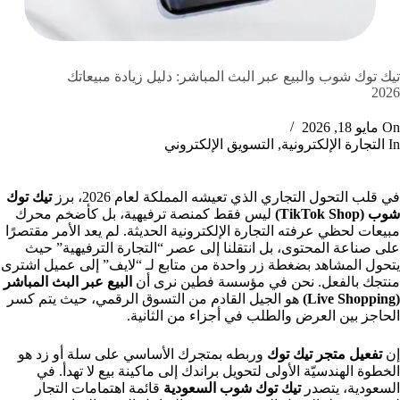
تيك توك شوب والبيع عبر البث المباشر: دليل زيادة مبيعاتك
2026
On
مايو 18, 2026
In
التجارة الإلكترونية
,
التسويق الإلكتروني
في قلب التحول التجاري الذي تعيشه المملكة لعام 2026، برز
تيك توك
شوب (TikTok Shop)
ليس فقط كمنصة ترفيهية، بل كأضخم محرك
مبيعات لحظي عرفته التجارة الإلكترونية الحديثة. لم يعد الأمر مقتصرًا
على صناعة المحتوى، بل انتقلنا إلى عصر “التجارة الترفيهية” حيث
يتحول المشاهد بضغطة زر واحدة من متابع لـ “لايف” إلى عميل اشترى
منتجك بالفعل. نحن في مؤسسة فطين نرى أن
البيع عبر البث المباشر
(Live Shopping)
هو الجيل القادم من التسوق الرقمي، حيث يتم كسر
الحاجز بين العرض والطلب في أجزاء من الثانية.
إن
تفعيل متجر تيك توك
وربطه بمتجرك الأساسي على سلة أو زد هو
الخطوة الهندسيّة الأولى لتحويل براندك إلى ماكينة بيع لا تهدأ. في
السعودية، يتصدر
تيك توك شوب السعودية
قائمة اهتمامات التجار